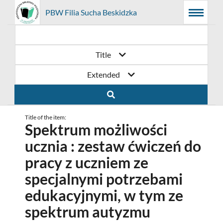
Prolib
PBW Filia Sucha Beskidzka
Main
Searching
Main
Integro
Menu
navigation
content
-
home
page
Title
Extended
Title of the item:
Spektrum możliwości
ucznia : zestaw ćwiczeń do
pracy z uczniem ze
specjalnymi potrzebami
edukacyjnymi, w tym ze
spektrum autyzmu