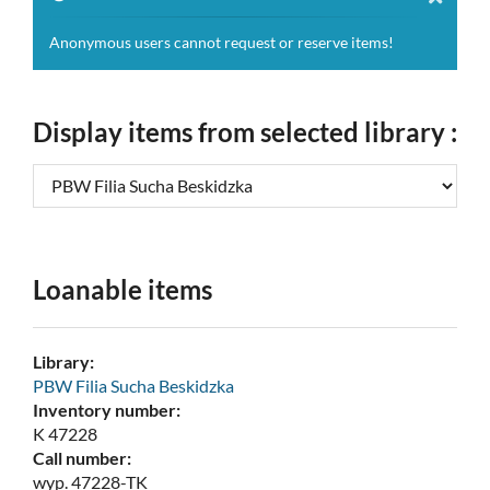
clipboa
Anonymous users cannot request or reserve items!
Display items from selected library :
Loanable items
Library:
PBW Filia Sucha Beskidzka
Inventory number:
K 47228
Call number:
wyp. 47228-TK