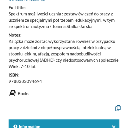
Full title:
Spektrum możliwości ucznia : zestaw ćwiczeń do pracy z
uczniem ze specjalnymi potrzebami edukacyjnymi, w tym
ze spektrum autyzmu / Joanna Stalka-Jarska
Notes:
Książka może zostać wykorzystana również w przypadku
pracy z dziećmi z niepełnosprawnością intelektualną w
stopniu lekkim, afazją, zespołem nadpobudliwości
psychoruchowej (ADHD) czy niedostosowanych społecznie
Wiek: 7-10 lat
ISBN:
9788383094694
Books
Copy
the
formal
descrip
to
Information
the