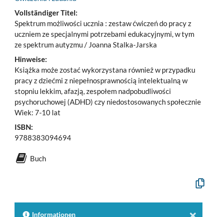
Vollständiger Titel:
Spektrum możliwości ucznia : zestaw ćwiczeń do pracy z
uczniem ze specjalnymi potrzebami edukacyjnymi, w tym
ze spektrum autyzmu / Joanna Stalka-Jarska
Hinweise:
Książka może zostać wykorzystana również w przypadku
pracy z dziećmi z niepełnosprawnością intelektualną w
stopniu lekkim, afazją, zespołem nadpobudliwości
psychoruchowej (ADHD) czy niedostosowanych społecznie
Wiek: 7-10 lat
ISBN:
9788383094694
Buch
Formal
Beschr
in
die
Zwisch
Informationen
kopiere