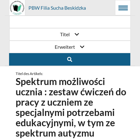
Prolib
PBW Filia Sucha Beskidzka
Hauptmenü
Suchmaschine
Hauptinhalt
Integro
Menu
-
Hauptseite
Titel
Erweitert
Titel des Artikels:
Spektrum możliwości
ucznia : zestaw ćwiczeń do
pracy z uczniem ze
specjalnymi potrzebami
edukacyjnymi, w tym ze
spektrum autyzmu