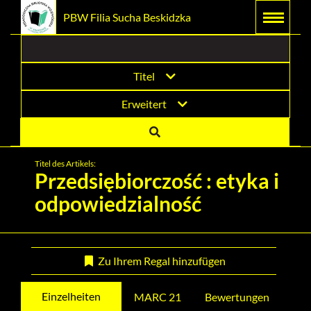
Prolib
PBW Filia Sucha Beskidzka
Hauptmenü
Suchmaschine
Hauptinhalt
Integro
Menu
-
Hauptseite
Titel
Erweitert
Titel des Artikels:
Przedsiębiorczość : etyka i
odpowiedzialność
Zu Ihrem Regal hinzufügen
Einzelheiten
MARC 21
Bewertungen