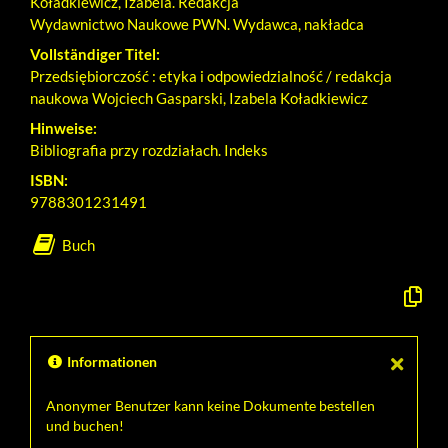
Koładkiewicz, Izabela. Redakcja
Wydawnictwo Naukowe PWN. Wydawca, nakładca
Vollständiger Titel:
Przedsiębiorczość : etyka i odpowiedzialność / redakcja
naukowa Wojciech Gasparski, Izabela Koładkiewicz
Hinweise:
Bibliografia przy rozdziałach. Indeks
ISBN:
9788301231491
Buch
Formal
Beschr
in
die
Zwisch
Informationen
kopiere
Anonymer Benutzer kann keine Dokumente bestellen
und buchen!