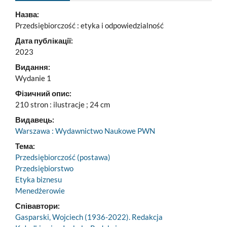
Назва:
Przedsiębiorczość : etyka i odpowiedzialność
Дата публікації:
2023
Видання:
Wydanie 1
Фізичний опис:
210 stron : ilustracje ; 24 cm
Видавець:
Warszawa : Wydawnictwo Naukowe PWN
Тема:
Przedsiębiorczość (postawa)
Przedsiębiorstwo
Etyka biznesu
Menedżerowie
Співавтори:
Gasparski, Wojciech (1936-2022). Redakcja