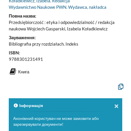
Koładkiewicz, Izabela. Redakcja
Wydawnictwo Naukowe PWN. Wydawca, nakładca
Повна назва:
Przedsiębiorczość : etyka i odpowiedzialność / redakcja
naukowa Wojciech Gasparski, Izabela Koładkiewicz
Зауваження:
Bibliografia przy rozdziałach. Indeks
ISBN:
9788301231491
Книга
Скопію
офіцій
опис
у
буфер
Інформація
обміну
Анонімний користувач не може замовити або
зарезервувати документи!