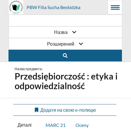
Prolib
PBW Filia Sucha Beskidzka
Головне
Пошукова
Основний
Integro
Menu
меню
система
контент
-
головна
сторінка
Назва
Розширений
Назва предмета:
Przedsiębiorczość : etyka i
odpowiedzialność
Додати на свою e-полицю
Деталі
MARC 21
Oceny