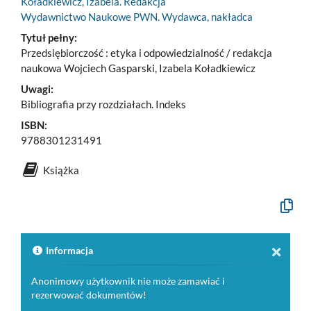
Koładkiewicz, Izabela. Redakcja
Wydawnictwo Naukowe PWN. Wydawca, nakładca
Tytuł pełny:
Przedsiębiorczość : etyka i odpowiedzialność / redakcja
naukowa Wojciech Gasparski, Izabela Koładkiewicz
Uwagi:
Bibliografia przy rozdziałach. Indeks
ISBN:
9788301231491
Książka
Kopiuj
opis
formaln
do
schowk
Informacja
Anonimowy użytkownik nie może zamawiać i
rezerwować dokumentów!