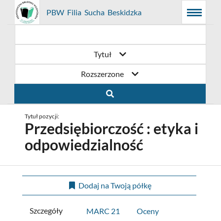
Prolib
PBW Filia Sucha Beskidzka
Menu
Wyszukiwarka
Treść
Integro
Menu
główne
główna
-
strona
główna
Tytuł
Rozszerzone
Tytuł pozycji:
Przedsiębiorczość : etyka i
odpowiedzialność
Dodaj na Twoją półkę
Szczegóły
MARC 21
Oceny