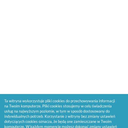
Ta witryna wykorzystuje pliki cookies do przechowywania informacji
na Twoim komputerze. Pliki cookies stosujemy w celu świadczenia
usług na najwyższym poziomie, w tym w sposób dostosowany do
indywidualnych potrzeb. Korzystanie z witryny bez zmiany ustawień
dotyczących cookies oznacza, że będą one zamieszczane w Twoim
komputerze. W każdym momencie możesz dokonać zmiany ustawień