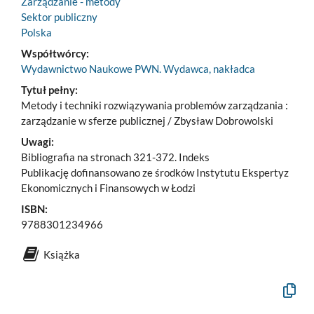
Zarządzanie - metody
Sektor publiczny
Polska
Współtwórcy:
Wydawnictwo Naukowe PWN. Wydawca, nakładca
Tytuł pełny:
Metody i techniki rozwiązywania problemów zarządzania :
zarządzanie w sferze publicznej / Zbysław Dobrowolski
Uwagi:
Bibliografia na stronach 321-372. Indeks
Publikację dofinansowano ze środków Instytutu Ekspertyz
Ekonomicznych i Finansowych w Łodzi
ISBN:
9788301234966
Książka
Kopiuj
opis
formaln