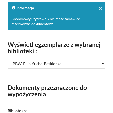
do
schowk
Informacja
Anonimowy użytkownik nie może zamawiać i
rezerwować dokumentów!
Wyświetl egzemplarze z wybranej
biblioteki :
Dokumenty przeznaczone do
wypożyczenia
Biblioteka: