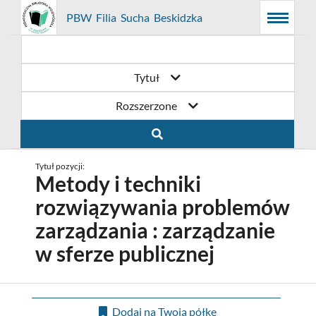
Prolib
PBW Filia Sucha Beskidzka
Menu
Wyszukiwarka
Treść
Integro
Menu
główne
główna
-
strona
główna
Tytuł
Rozszerzone
Tytuł pozycji:
Metody i techniki
rozwiązywania problemów
zarządzania : zarządzanie
w sferze publicznej
Dodaj na Twoją półkę