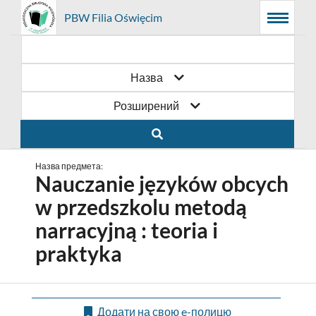
Prolib
PBW Filia Oświęcim
Головне
Пошукова
Основний
Integro
Menu
меню
система
контент
-
головна
сторінка
Назва
Розширений
Назва предмета:
Nauczanie języków obcych
w przedszkolu metodą
narracyjną : teoria i
praktyka
Додати на свою e-полицю