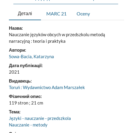
Деталі
MARC 21
Oceny
Назва:
Nauczanie języków obcych w przedszkolu metodą
narracyjną : teoria i praktyka
Автори:
Sowa-Bacia, Katarzyna
Дата публікації:
2021
Видавець:
Toruń : Wydawnictwo Adam Marszałek
Фізичний опис:
119 stron ; 21 cm
Тема:
Języki - nauczanie - przedszkola
Nauczanie - metody