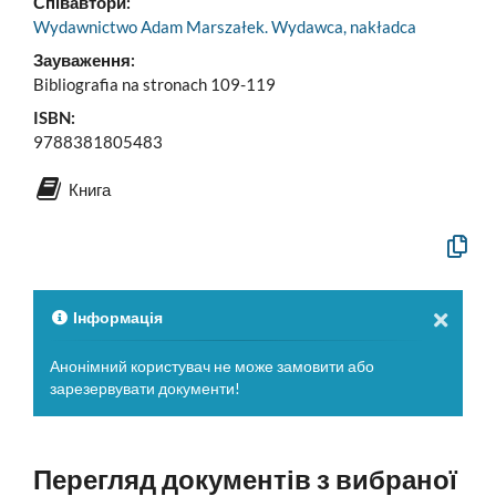
Співавтори:
Wydawnictwo Adam Marszałek. Wydawca, nakładca
Зауваження:
Bibliografia na stronach 109-119
ISBN:
9788381805483
Книга
Скопію
офіцій
опис
у
буфер
Інформація
обміну
Анонімний користувач не може замовити або
зарезервувати документи!
Перегляд документів з вибраної