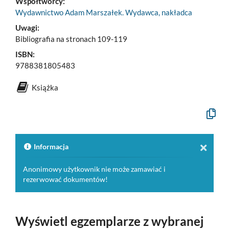
Współtwórcy:
Wydawnictwo Adam Marszałek. Wydawca, nakładca
Uwagi:
Bibliografia na stronach 109-119
ISBN:
9788381805483
Książka
Kopiuj
opis
formaln
do
schowk
Informacja
Anonimowy użytkownik nie może zamawiać i
rezerwować dokumentów!
Wyświetl egzemplarze z wybranej