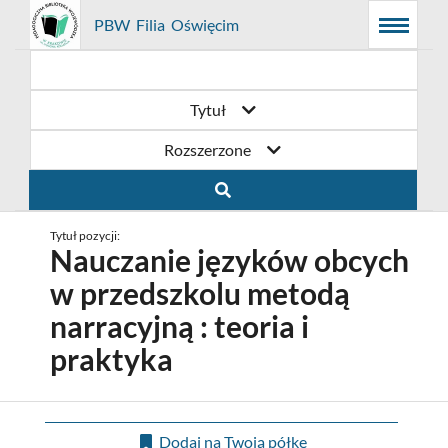
Prolib
PBW Filia Oświęcim
Menu
Wyszukiwarka
Treść
Integro
Menu
główne
główna
-
strona
główna
Tytuł
Rozszerzone
Tytuł pozycji:
Nauczanie języków obcych
w przedszkolu metodą
narracyjną : teoria i
praktyka
Dodaj na Twoją półkę