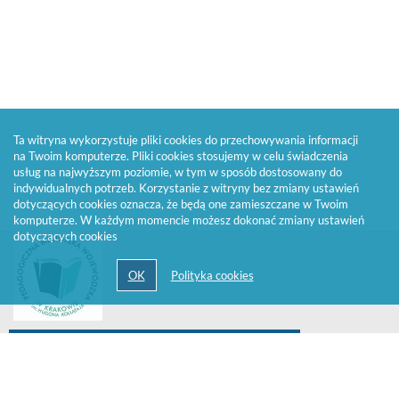
Ta witryna wykorzystuje pliki cookies do przechowywania informacji
na Twoim komputerze. Pliki cookies stosujemy w celu świadczenia
usług na najwyższym poziomie, w tym w sposób dostosowany do
indywidualnych potrzeb. Korzystanie z witryny bez zmiany ustawień
dotyczących cookies oznacza, że będą one zamieszczane w Twoim
komputerze. W każdym momencie możesz dokonać zmiany ustawień
dotyczących cookies
Zadzwoń do wypożyczalni 33 842 45 93