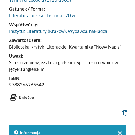
Gatunek / Forma:
Literatura polska - historia - 20 w.
Współtwórcy:
Instytut Literatury (Kraków). Wydawca, nakładca
Zawartość serii:
Biblioteka Krytyki Literackiej Kwartalnika "Nowy Napis"
Uwagi:
Streszczenie w języku angielskim. Spis treści również w
języku angielskim
ISBN:
9788366765542
Książka
Kopiuj
opis
formaln
do
schowk
Informacja