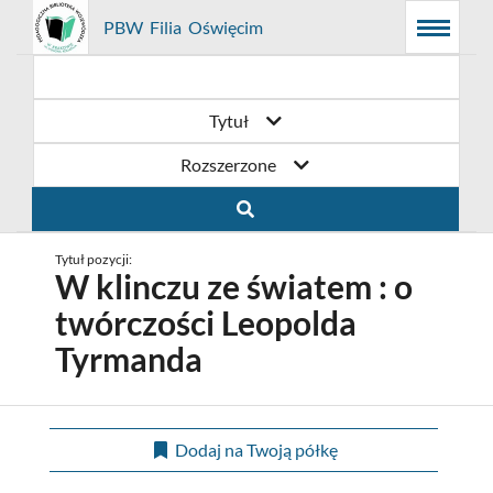
Prolib
PBW Filia Oświęcim
Menu
Wyszukiwarka
Treść
Integro
Menu
główne
główna
-
strona
główna
Tytuł
Rozszerzone
Tytuł pozycji:
W klinczu ze światem : o
twórczości Leopolda
Tyrmanda
Dodaj na Twoją półkę