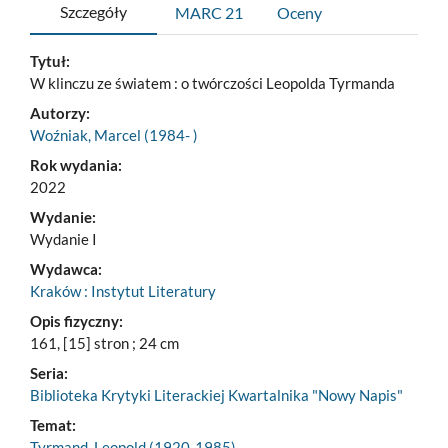
Szczegóły
MARC 21
Oceny
Tytuł:
W klinczu ze światem : o twórczości Leopolda Tyrmanda
Autorzy:
Woźniak, Marcel (1984- )
Rok wydania:
2022
Wydanie:
Wydanie I
Wydawca:
Kraków : Instytut Literatury
Opis fizyczny:
161, [15] stron ; 24 cm
Seria:
Biblioteka Krytyki Literackiej Kwartalnika "Nowy Napis"
Temat:
Tyrmand, Leopold (1920-1985)