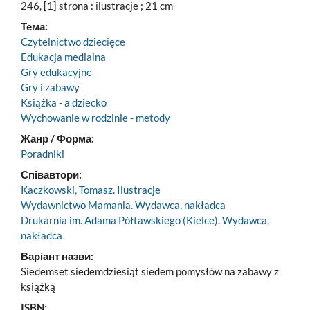
246, [1] strona : ilustracje ; 21 cm
Тема:
Czytelnictwo dziecięce
Edukacja medialna
Gry edukacyjne
Gry i zabawy
Książka - a dziecko
Wychowanie w rodzinie - metody
Жанр / Форма:
Poradniki
Співавтори:
Kaczkowski, Tomasz. Ilustracje
Wydawnictwo Mamania. Wydawca, nakładca
Drukarnia im. Adama Półtawskiego (Kielce). Wydawca,
nakładca
Варіант назви:
Siedemset siedemdziesiąt siedem pomysłów na zabawy z
książką
ISBN: