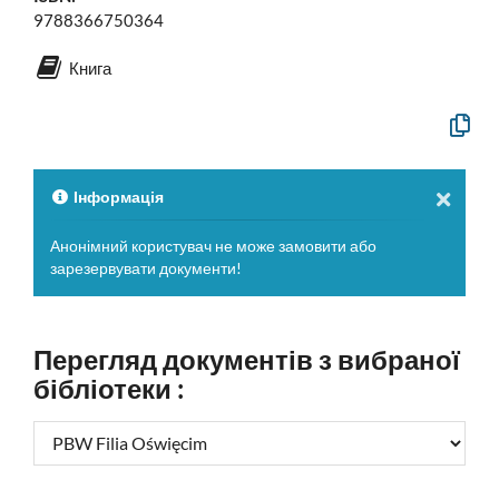
9788366750364
Книга
Скопію
офіцій
опис
у
буфер
Інформація
обміну
Анонімний користувач не може замовити або
зарезервувати документи!
Перегляд документів з вибраної
бібліотеки :