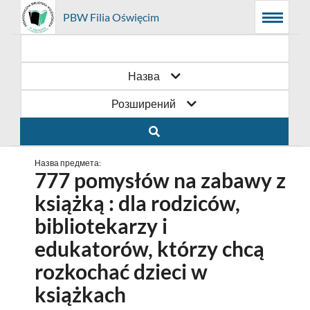
Prolib
PBW Filia Oświęcim
Головне
Пошукова
Основний
Integro
Menu
меню
система
контент
-
головна
сторінка
Назва
Розширений
Назва предмета:
777 pomysłów na zabawy z
książką : dla rodziców,
bibliotekarzy i
edukatorów, którzy chcą
rozkochać dzieci w
książkach