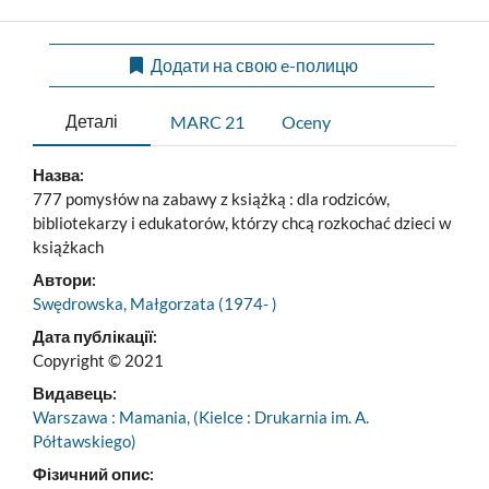
Додати на свою e-полицю
Деталі
MARC 21
Oceny
Назва:
777 pomysłów na zabawy z książką : dla rodziców,
bibliotekarzy i edukatorów, którzy chcą rozkochać dzieci w
książkach
Автори:
Swędrowska, Małgorzata (1974- )
Дата публікації:
Copyright © 2021
Видавець:
Warszawa : Mamania, (Kielce : Drukarnia im. A.
Półtawskiego)
Фізичний опис: