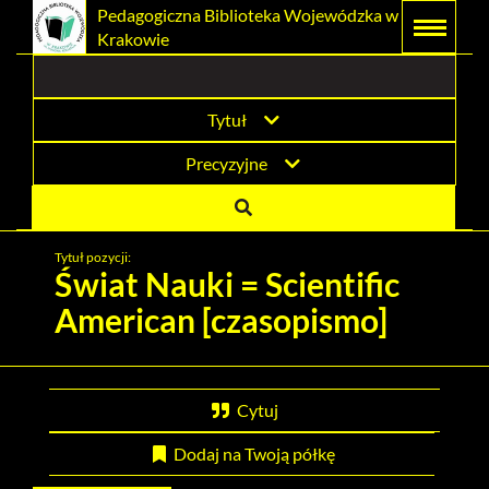
Prolib
Pedagogiczna Biblioteka Wojewódzka w
Integro
Menu
Wyszukiwarka
Treść
Krakowie
-
Menu
główne
główna
strona
główna
Tytuł
Precyzyjne
Tytuł pozycji:
Świat Nauki = Scientific
American [czasopismo]
Cytuj
Dodaj na Twoją półkę