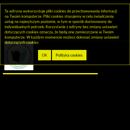
Ta witryna wykorzystuje pliki cookies do przechowywania informacji
na Twoim komputerze. Pliki cookies stosujemy w celu świadczenia
usług na najwyższym poziomie, w tym w sposób dostosowany do
indywidualnych potrzeb. Korzystanie z witryny bez zmiany ustawień
dotyczących cookies oznacza, że będą one zamieszczane w Twoim
komputerze. W każdym momencie możesz dokonać zmiany ustawień
dotyczących cookies
Zadzwoń do wypożyczalni 12 427 31 31
Napisz: wypozyczalnia@pbw.edu.pl
© 2013-2026 by
Sygnity Business Solutions S.A.
Mapa serwisu