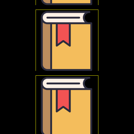
Poniatowski, Zygmunt
Nauka
Goćkowski, Janusz
Autorytety społeczeństwa uczonych