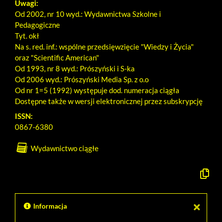
Uwagi:
Od 2002, nr 10 wyd.: Wydawnictwa Szkolne i
Pedagogiczne
Tyt. okł
Na s. red. inf.: wspólne przedsięwzięcie "Wiedzy i Życia"
oraz "Scientific American"
Od 1993, nr 8 wyd.: Prószyński i S-ka
Od 2006 wyd.: Prószyński Media Sp. z o.o
Od nr 1=5 (1992) występuje dod. numeracja ciągła
Dostępne także w wersji elektronicznej przez subskrypcję
ISSN:
0867-6380
Wydawnictwo ciągłe
Kopiuj
opis
formaln
do
schowk
Informacja