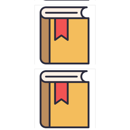
Münch, Henryk.
Geneza rozplanowania miast wielkopolskich XIII i XIV wieku
Przemski, Leon
Rzeczy, kraje, obyczaje : obrazki z dziejów cywilizacji