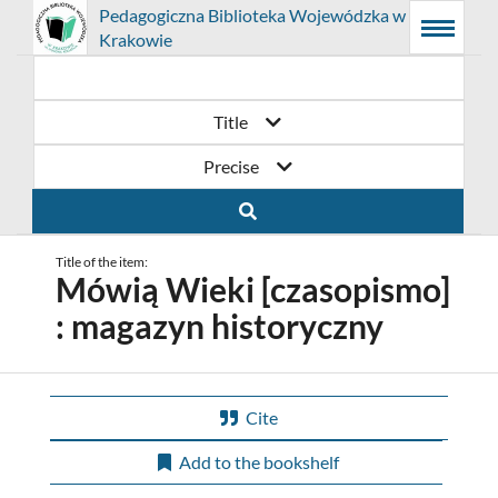
Prolib
Pedagogiczna Biblioteka Wojewódzka w
Integro
Main
Searching
Main
Krakowie
-
Menu
navigation
content
home
page
Title
Precise
Title of the item:
Mówią Wieki [czasopismo]
: magazyn historyczny
Cite
Add to the bookshelf