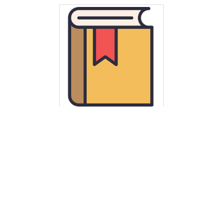
Świeżawski, Ernest
Rozmowy o dawnych dziejach
Ferguson, Niall
Cywilizacja : Zachód i reszta świata