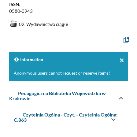
ISSN:
0580-0943
02. Wydawnictwo ciągłe
Copy
the
formal
descrip
to
Information
the
clipboa
Anonymous users cannot request or reserve items!
Pedagogiczna Biblioteka Wojewódzka w
Krakowie
Czytelnia Ogólna - Czyt. - Czytelnia Ogólna;
C.863