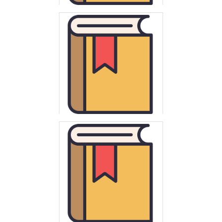
Besala, Jerzy
Tajemnice historii : Polska, Europa, świat : fascynujące zagadki
dziejów
Wędzki, Andrzej
Początki reformy miejskiej w środkowej Europie do połowy XIII
wieku : (Słowiańszczyzna Zachodnia)