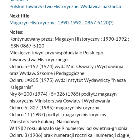
Polskie Towarzystwo Historyczne. Wydawca, nakładca
Next title:
Magazyn Historyczny ; 1990-1992 ; 0867-5120(?)
Notes:
Kontynuowany przez: Magazyn Historyczny ; 1990-1992 ;
ISSN 0867-5120
Miesięcznik wyd. przy współudziale Polskiego
Towarzystwa Historycznego
Od nru 5=197 (1974) wyd.: Min. Oświaty i Wychowania
oraz Wydaw. Szkolne i Pedagogiczne
Od nru 1=205 (1975) wyd.: Instytut Wydawniczy "Nasza
Księgarnia"
Nry 8=200 (1974) - 5=326 (1985) podtyt.: magazyn
historyczny Ministerstwa Oświaty i Wychowania
Od nru 6=327 (1985): magazyn historyczny
Od nru 11 (1987) podtyt.: magazyn historyczny
Ministerstwa Edukacji Narodowej
W 1982 roku ukazało się 9 numerów: od kwietnia-grudnia
Od nru 3 (1986) brak numeracji rocznika i numeracji ciągłej