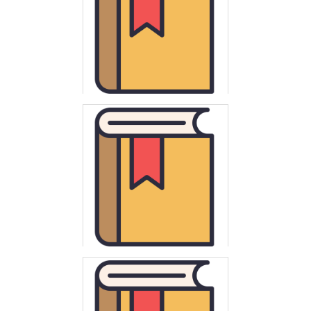
Polska. Ministerstwo Edukacji Narodowej
Chemia : szkoła średnia : minimum programowe obowiązujące
od 1 września 1992
Polska. Ministerstwo Edukacji Narodowej
Elementy informatyki : szkoła podstawowa : minimum
programowe obowiązujące od 1 września 1992