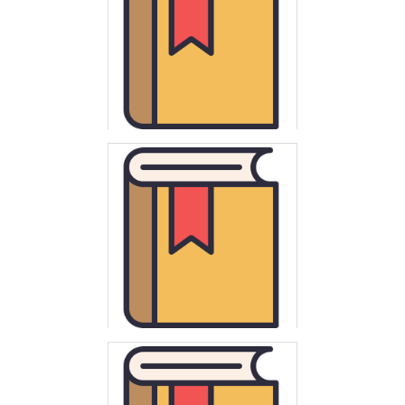
Polska. Ministerstwo Edukacji Narodowej
Historia : szkoła podstawowa : minimum programowe
obowiązujące od 1 września 1992
Polska. Ministerstwo Edukacji Narodowej
Biologia z higieną i ochroną środowiska : szkoła średnia :
minimum programowe obowiązujące od 1 września 1992