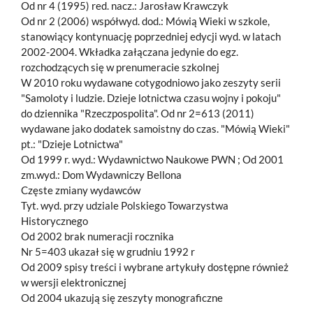
Od nr 4 (1995) red. nacz.: Jarosław Krawczyk
Od nr 2 (2006) współwyd. dod.: Mówią Wieki w szkole,
stanowiący kontynuację poprzedniej edycji wyd. w latach
2002-2004. Wkładka załączana jedynie do egz.
rozchodzących się w prenumeracie szkolnej
W 2010 roku wydawane cotygodniowo jako zeszyty serii
"Samoloty i ludzie. Dzieje lotnictwa czasu wojny i pokoju"
do dziennika "Rzeczpospolita". Od nr 2=613 (2011)
wydawane jako dodatek samoistny do czas. "Mówią Wieki"
pt.: "Dzieje Lotnictwa"
Od 1999 r. wyd.: Wydawnictwo Naukowe PWN ; Od 2001
zm.wyd.: Dom Wydawniczy Bellona
Częste zmiany wydawców
Tyt. wyd. przy udziale Polskiego Towarzystwa
Historycznego
Od 2002 brak numeracji rocznika
Nr 5=403 ukazał się w grudniu 1992 r
Od 2009 spisy treści i wybrane artykuły dostępne również
w wersji elektronicznej
Od 2004 ukazują się zeszyty monograficzne