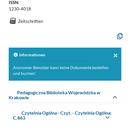
ISSN:
1230-4018
Zeitschriften
Formal
Beschr
in
die
Zwisch
Informationen
kopiere
Anonymer Benutzer kann keine Dokumente bestellen
und buchen!
Pedagogiczna Biblioteka Wojewódzka w
Krakowie
Czytelnia Ogólna - Czyt. - Czytelnia Ogólna;
C.863