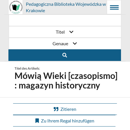
Prolib
Pedagogiczna Biblioteka Wojewódzka w
Integro
Hauptmenü
Suchmaschine
Hauptinhalt
Krakowie
-
Menu
Hauptseite
Titel
Genaue
Titel des Artikels:
Mówią Wieki [czasopismo]
: magazyn historyczny
Zitieren
Zu Ihrem Regal hinzufügen