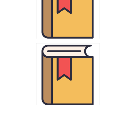
Polska. Ministerstwo Edukacji Narodowej
Elementy informatyki : szkoła średnia : minimum programowe
obowiązujące od 1 września 1992
Polska. Ministerstwo Edukacji Narodowej
Fizyka z astronomią : szkoła średnia : minimum programowe
obowiązujące od 1 września 1992