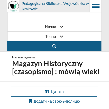
Prolib
Pedagogiczna Biblioteka Wojewódzka w
Integro
Головне
Пошукова
Основний
Krakowie
-
Menu
меню
система
контент
головна
сторінка
Назва
Точно
Назва предмета:
Magazyn Historyczny
[czasopismo] : mówią wieki
Цитата
Додати на свою e-полицю