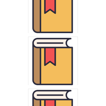
Münch, Henryk.
Geneza rozplanowania miast wielkopolskich XIII i XIV wieku
Przemski, Leon
Rzeczy, kraje, obyczaje : obrazki z dziejów cywilizacji