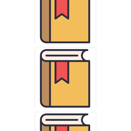
Besala, Jerzy
Tajemnice historii : Polska, Europa, świat : fascynujące zagadki
dziejów
Wędzki, Andrzej
Początki reformy miejskiej w środkowej Europie do połowy XIII
wieku : (Słowiańszczyzna Zachodnia)