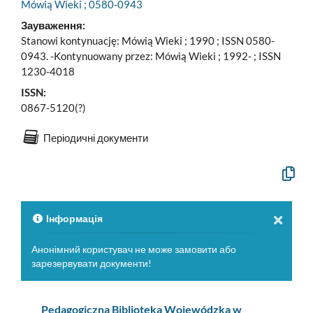
Mówią Wieki ; 0580-0943
Зауваження:
Stanowi kontynuację: Mówią Wieki ; 1990 ; ISSN 0580-
0943. -Kontynuowany przez: Mówią Wieki ; 1992- ; ISSN
1230-4018
ISSN:
0867-5120(?)
Періодичні документи
Скопію
офіцій
опис
у
буфер
Інформація
обміну
Анонімний користувач не може замовити або
зарезервувати документи!
Pedagogiczna Biblioteka Wojewódzka w