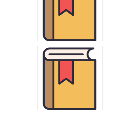
Świeżawski, Ernest
Rozmowy o dawnych dziejach
Ferguson, Niall
Cywilizacja : Zachód i reszta świata