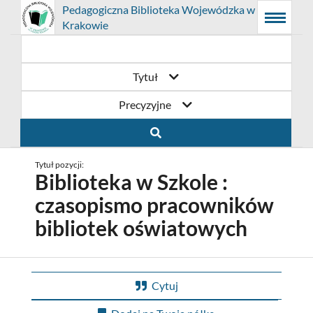
Prolib
Pedagogiczna Biblioteka Wojewódzka w
Integro
Menu
Wyszukiwarka
Treść
Krakowie
-
Menu
główne
główna
strona
główna
Tytuł
Precyzyjne
Tytuł pozycji:
Biblioteka w Szkole :
czasopismo pracowników
bibliotek oświatowych
Cytuj