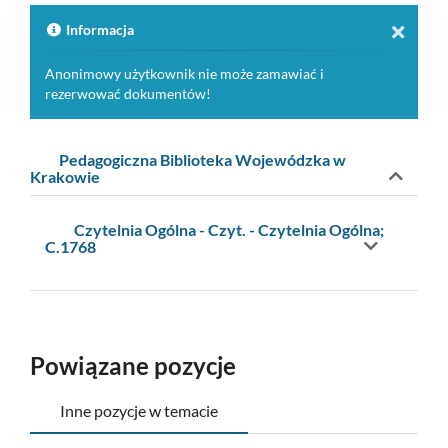
do
schowk
Informacja
Anonimowy użytkownik nie może zamawiać i
rezerwować dokumentów!
Pedagogiczna Biblioteka Wojewódzka w
Krakowie
Czytelnia Ogólna - Czyt. - Czytelnia Ogólna;
C.1768
Powiązane pozycje
Inne pozycje w temacie