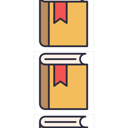
Wojewódzki system centralizacji prac bibliotecznych "System
60" realizowany na zasadach eksperymentu w bibliotekach
publicznych woj. rzeszowskiego
Kraków - Lwów : biblioteki XIX i XX wieku