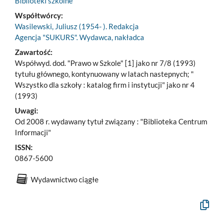
Biblioteki szkolne
Współtwórcy:
Wasilewski, Juliusz (1954- ). Redakcja
Agencja "SUKURS". Wydawca, nakładca
Zawartość:
Współwyd. dod. "Prawo w Szkole" [1] jako nr 7/8 (1993)
tytułu głównego, kontynuowany w latach nastepnych; "
Wszystko dla szkoły : katalog firm i instytucji" jako nr 4
(1993)
Uwagi:
Od 2008 r. wydawany tytuł związany : "Biblioteka Centrum
Informacji"
ISSN:
0867-5600
Wydawnictwo ciągłe
Kopiuj
opis
formaln