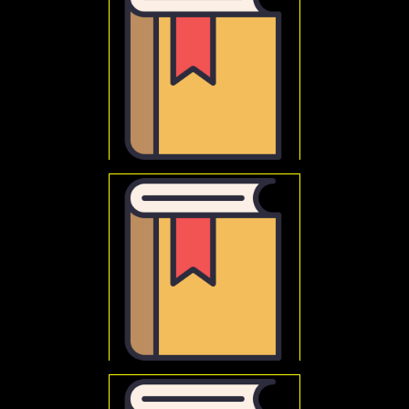
Rudziński, Roman
Człowiek w obliczu nieskończoności : metafizyka i egzystencja w
filozofii Karla Jaspersa
Karl Jaspers : filozofia wolności