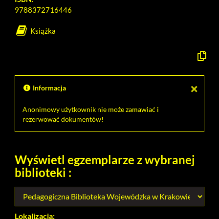
9788372716446
Książka
Kopiuj
opis
formaln
do
schowk
Informacja
Anonimowy użytkownik nie może zamawiać i
rezerwować dokumentów!
Wyświetl egzemplarze z wybranej
biblioteki :
Lokalizacja: