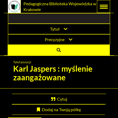
Prolib
Pedagogiczna Biblioteka Wojewódzka w
Integro
Menu
Wyszukiwarka
Treść
Krakowie
-
Menu
główne
główna
strona
główna
Tytuł
Precyzyjne
Tytuł pozycji:
Karl Jaspers : myślenie
zaangażowane
Cytuj
Dodaj na Twoją półkę